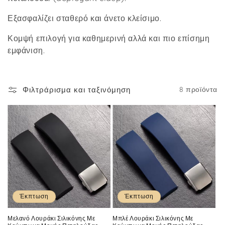
ή
:
Εξασφαλίζει σταθερό και άνετο κλείσιμο.
Κομψή επιλογή για καθημερινή αλλά και πιο επίσημη
εμφάνιση.
Φιλτράρισμα και ταξινόμηση
8 προϊόντα
Έκπτωση
Έκπτωση
Μελανό Λουράκι Σιλικόνης Με
Μπλέ Λουράκι Σιλικόνης Με