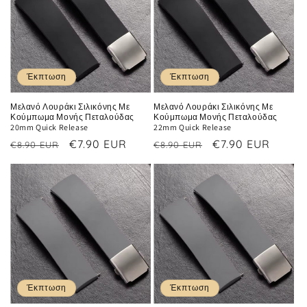
Έκπτωση
Έκπτωση
Μελανό Λουράκι Σιλικόνης Με
Μελανό Λουράκι Σιλικόνης Με
Κούμπωμα Μονής Πεταλούδας
Κούμπωμα Μονής Πεταλούδας
20mm Quick Release
22mm Quick Release
Κανονική
Τιμή
€7.90 EUR
Κανονική
Τιμή
€7.90 EUR
€8.90 EUR
€8.90 EUR
τιμή
έκπτωσης
τιμή
έκπτωσης
Έκπτωση
Έκπτωση