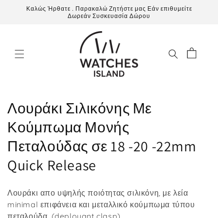
μετάβαση
Καλώς Ήρθατε . Παρακαλώ Ζητήστε μας Εάν επιθυμείτε
στο
Δωρεάν Συσκευασία Δώρου
περιεχόμενο
Καλάθι
Σ
Λουράκι Σιλικόνης Με
υ
Κούμπωμα Μονής
λ
Πεταλούδας σε 18 -20 -22mm
λ
Quick Release
ο
Λουράκι απο υψηλής ποιότητας σιλικόνη, με λεία
γ
minimal επιφάνεια και μεταλλικό κούμπωμα τύπου
πεταλούδα. (deployant clasp).