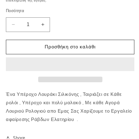
ολοκλήρωση της αγοράς.
Ποσότητα
Μείωση
Αύξηση
ποσότητας
ποσότητας
για
για
Λουράκι
Λουράκι
Προσθήκη στο καλάθι
Σιλικόνης
Σιλικόνης
Γκρί
Γκρί
Πολύ
Πολύ
Μαλακό
Μαλακό
Ουδέτερου
Ουδέτερου
Σχεδίου
Σχεδίου
18mm
18mm
Ένα Υπέροχο Λουράκι Σιλικόνης , Ταιριάζει σε Κάθε
Χιλιοστά
Χιλιοστά
ρολόι , Υπέροχο και πολύ μαλακό , Με κάθε Αγορά
Quick
Quick
Λουριού Ρολογιού απο Εμας Σας Χαρίζουμε το Εργαλείο
Release
Release
αφαίρεσης Ράβδων Ελατηρίου .
Share