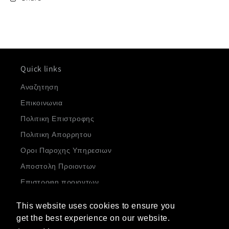
Quick links
Αναζητηση
Επικοινωνια
Πολιτικη Επιστροφης
Πολιτικη Απορρητου
Οροι Παροχης Υπηρεσιων
Αποστολη Προιοντων
Επιστροφη προιοντων
Subscribe to our emails
This website uses cookies to ensure you
This website uses cookies to ensure you
get the best experience on our website.
get the best experience on our website.
Email