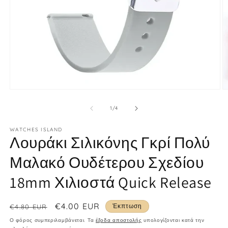
Άνοιγμα
Ά
μέσου
μ
1
2
από
1
/
4
στο
σ
βοηθητικό
β
WATCHES ISLAND
παράθυρο
π
Λουράκι Σιλικόνης Γκρί Πολύ
Μαλακό Ουδέτερου Σχεδίου
18mm Χιλιοστά Quick Release
Κανονική
Τιμή
€4.00 EUR
Έκπτωση
€4.80 EUR
τιμή
έκπτωσης
Ο φόρος συμπεριλαμβάνεται. Τα
έξοδα αποστολής
υπολογίζονται κατά την