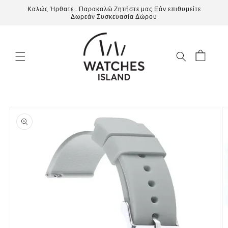
μετάβαση
Καλώς Ήρθατε . Παρακαλώ Ζητήστε μας Εάν επιθυμείτε
στο
Δωρεάν Συσκευασία Δώρου
περιεχόμενο
Καλάθι
Μετάβαση
στις
πληροφορίες
προϊόντος