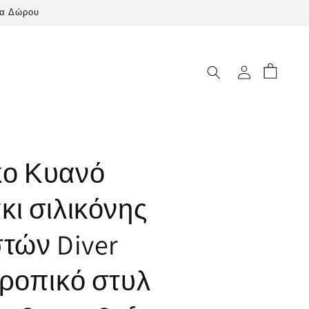
ία Δώρου
Καλάθι
Σύνδεση
ο Κυανό
ι σιλικόνης
τών Diver
ροπικό στυλ