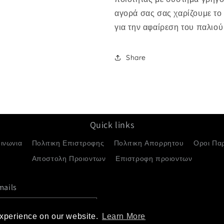
αδιάβροχο
αδιάβροχο
άθυρο
αγορά σας σας χαρίζουμε το
τροπικό
τροπικό
στυλ
στυλ
για την αφαίρεση του παλιού
Quick
Quick
Release
Release
Super
Super
Share
Soft
Soft
Quick links
ινωνια
Πολιτικη Επιστροφης
Πολιτικη Απορρητου
Οροι Πα
Αποστολη Προιοντων
Επιστροφη προιοντων
mails
Μέθοδοι
experience on our website.
experience on our website.
Learn More
Learn More