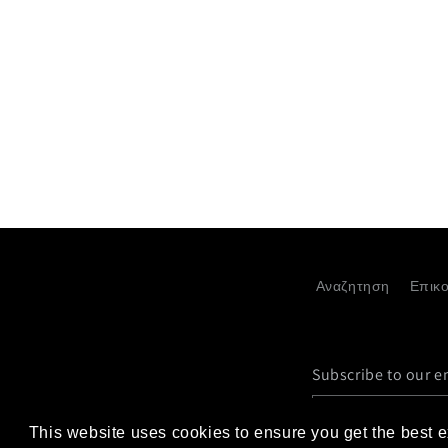
παράθυρο
παρ
Αναζητηση
Επικο
Subscribe to our e
Email
This website uses cookies to ensure you get the best 
This website uses cookies to ensure you get the best 