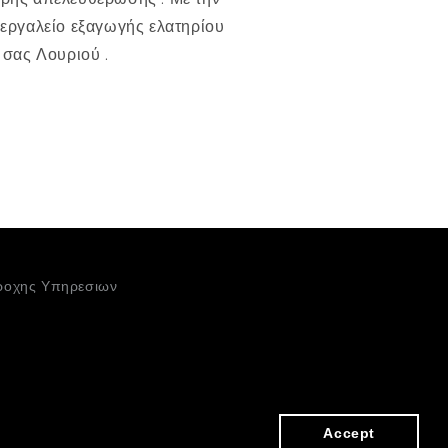
 εργαλείο εξαγωγής ελατηρίου
 σας Λουριού .
ροχης Υπηρεσιων
Facebook
Instagram
Accept
Accept