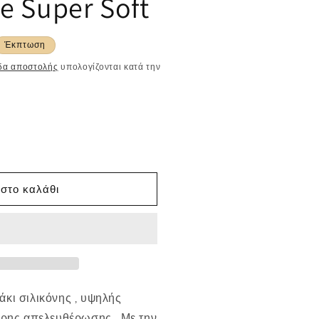
e Super Soft
Έκπτωση
δα αποστολής
υπολογίζονται κατά την
στο καλάθι
κι σιλικόνης , υψηλής
ορης απελευθέρωσης . Με την