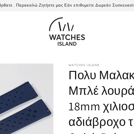
ρθατε . Παρακαλώ Ζητήστε μας Εάν επιθυμείτε Δωρεάν Συσκευασ
WATCHES ISLAND
Πολυ Μαλακ
Μπλέ λουράκ
18mm χιλιοσ
αδιάβροχο τ